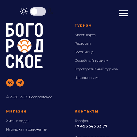
Туризм
Квест-карта
Ресторан
Гостиница
Семейный туризм
Корпоративный туризм
Школьника
м
© 2020-2025 Богородское
Магазин
Контакты
Хиты продаж
Телефон
+7 496 545 33 77
Игрушка на движении