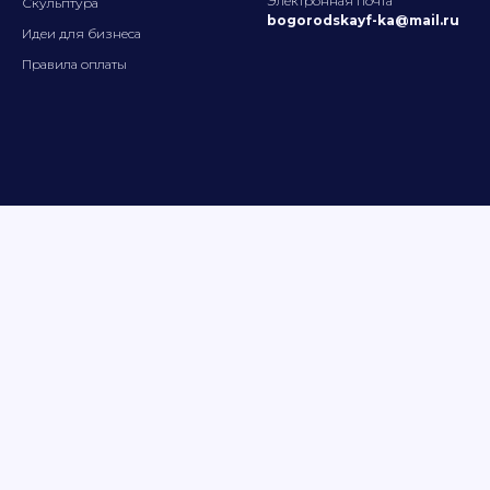
Электронная почта
Скульптура
bogorodskayf-ka@mail.ru
Идеи для бизнес
а
Правила оплаты