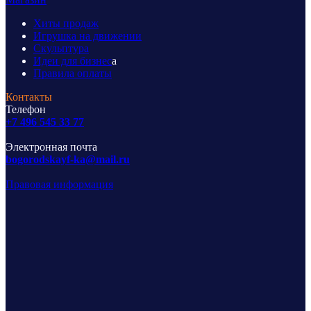
Хиты продаж
Игрушка на движении
Скульптура
Идеи для бизнес
а
Правила оплаты
Контакты
Телефон
+7 496 545 33 77
Электронная почта
bogorodskayf-ka@mail.ru
Правовая информация