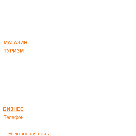
© 2020-2026 Богородское
МАГАЗИН
ТУРИЗМ
Квест-карта
Гостиница
Ресторан
Правовая информация
Правила оплаты
БИЗНЕС
Телефон
+ 7 496 545-33-77
Электронная почта