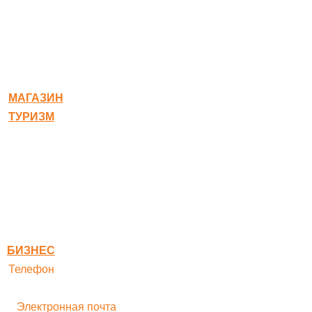
© 2020-2026 Богородское
МАГАЗИН
ТУРИЗМ
Квест-карта
Гостиница
Ресторан
Правовая информация
Правила оплаты
БИЗНЕС
Телефон
+ 7 496 545-33-77
Электронная почта