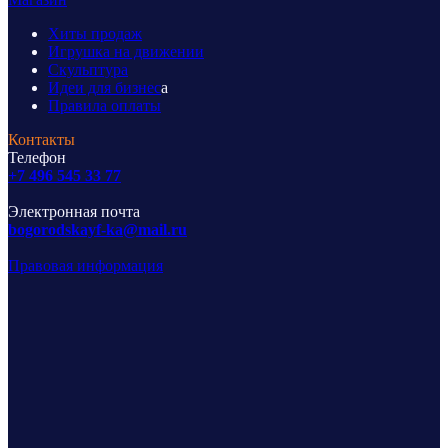
Хиты продаж
Игрушка на движении
Скульптура
Идеи для бизнес
а
Правила оплаты
Контакты
Телефон
+7 496 545 33 77
Электронная почта
bogorodskayf-ka@mail.ru
Правовая информация