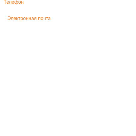
Телефон
+ 7 496 545-33-77
Электронная почта
bogorodskayf-ka@mail.ru
Семейный туризм
Корпоративный туризм
Школьникам
Хиты продаж
Игрушка на движении
Скульптура
Идеи для бизнеса
Мастер-классы