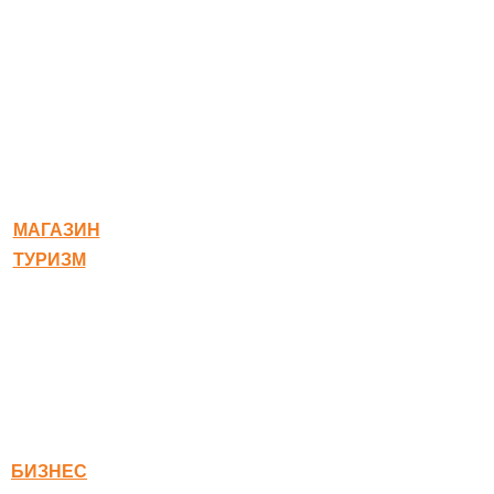
© 2020-2026 Богородское
МАГАЗИН
ТУРИЗМ
Квест-карта
Гостиница
Ресторан
Правовая информация
Правила оплаты
БИЗНЕС