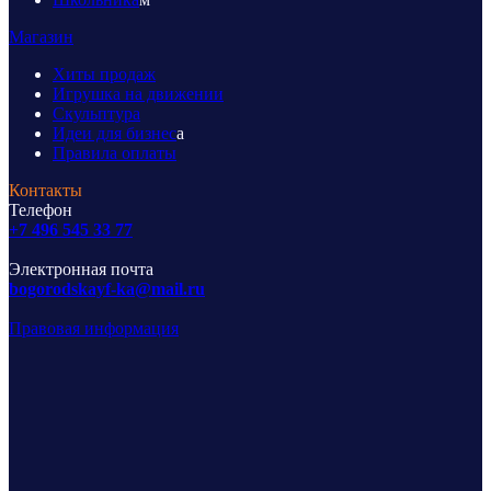
Магазин
Хиты продаж
Игрушка на движении
Скульптура
Идеи для бизнес
а
Правила оплаты
Контакты
Телефон
+7 496 545 33 77
Электронная почта
bogorodskayf-ka@mail.ru
Правовая информация