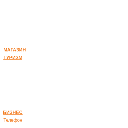
© 2020-2026 Богородское
МАГАЗИН
ТУРИЗМ
Квест-карта
Гостиница
Ресторан
Правовая информация
Правила оплаты
БИЗНЕС
Телефон
+ 7 496 545-33-77