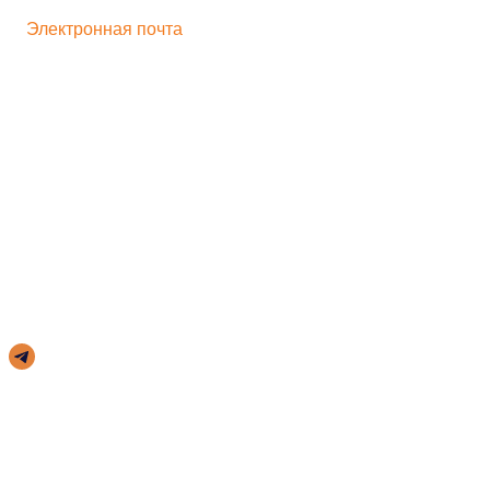
Электронная почта
bogorodskayf-ka@mail.ru
Семейный туризм
Корпоративный туризм
Школьникам
Хиты продаж
Игрушка на движении
Скульптура
Идеи для бизнеса
Мастер-классы