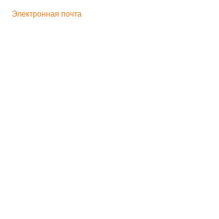
+ 7 496 545-33-77
Электронная почта
bogorodskayf-ka@mail.ru
Семейный туризм
Корпоративный туризм
Школьникам
Хиты продаж
Игрушка на движении
Скульптура
Идеи для бизнеса
Мастер-классы