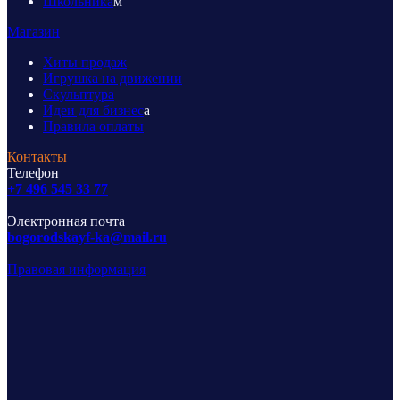
Школьника
м
Магазин
Хиты продаж
Игрушка на движении
Скульптура
Идеи для бизнес
а
Правила оплаты
Контакты
Телефон
+7 496 545 33 77
Электронная почта
bogorodskayf-ka@mail.ru
Правовая информация