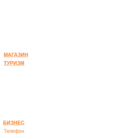
© 2020-2026 Богородское
МАГАЗИН
ТУРИЗМ
Квест-карта
Гостиница
Ресторан
Правовая информация
Правила оплаты
БИЗНЕС
Телефон