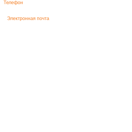
Телефон
+ 7 496 545-33-77
Электронная почта
bogorodskayf-ka@mail.ru
Семейный туризм
Корпоративный туризм
Школьникам
Хиты продаж
Игрушка на движении
Скульптура
Идеи для бизнеса
Мастер-классы