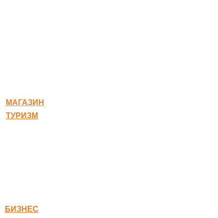
© 2020-2026 Богородское
МАГАЗИН
ТУРИЗМ
Квест-карта
Гостиница
Ресторан
Правовая информация
Правила оплаты
БИЗНЕС