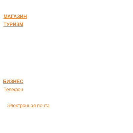
© 2020-2026 Богородское
МАГАЗИН
ТУРИЗМ
Квест-карта
Гостиница
Ресторан
Правовая информация
Правила оплаты
БИЗНЕС
Телефон
+ 7 496 545-33-77
Электронная почта
bogorodskayf-ka@mail.ru
Семейный туризм
Корпоративный туризм