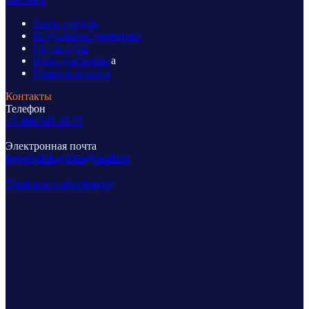
Хиты продаж
Игрушка на движении
Скульптура
Идеи для бизнес
а
Правила оплаты
Контакты
Телефон
+7 496 545 33 77
Электронная почта
bogorodskayf-ka@mail.ru
Правовая информация