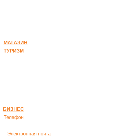
© 2020-2026 Богородское
МАГАЗИН
ТУРИЗМ
Квест-карта
Гостиница
Ресторан
Правовая информация
Правила оплаты
БИЗНЕС
Телефон
+ 7 496 545-33-77
Электронная почта