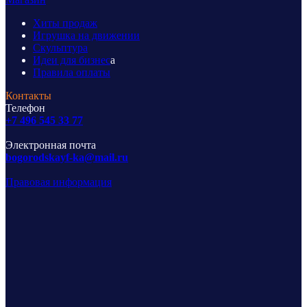
Хиты продаж
Игрушка на движении
Скульптура
Идеи для бизнес
а
Правила оплаты
Контакты
Телефон
+7 496 545 33 77
Электронная почта
bogorodskayf-ka@mail.ru
Правовая информация