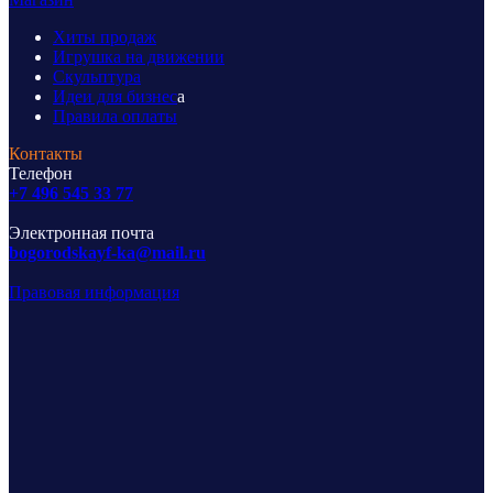
Хиты продаж
Игрушка на движении
Скульптура
Идеи для бизнес
а
Правила оплаты
Контакты
Телефон
+7 496 545 33 77
Электронная почта
bogorodskayf-ka@mail.ru
Правовая информация