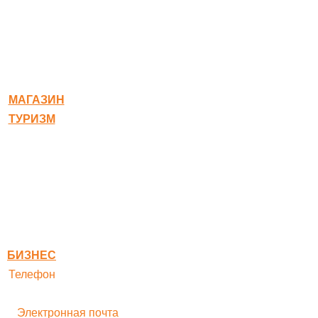
© 2020-2026 Богородское
МАГАЗИН
ТУРИЗМ
Квест-карта
Гостиница
Ресторан
Правовая информация
Правила оплаты
БИЗНЕС
Телефон
+ 7 496 545-33-77
Электронная почта