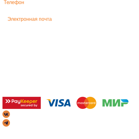
Телефон
+ 7 496 545-33-77
Электронная почта
bogorodskayf-ka@mail.ru
Семейный туризм
Корпоративный туризм
Школьникам
Хиты продаж
Игрушка на движении
Скульптура
Идеи для бизнеса
Мастер-классы