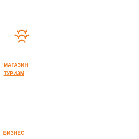
© 2020-2026 Богородское
МАГАЗИН
ТУРИЗМ
Квест-карта
Гостиница
Ресторан
Правовая информация
Правила оплаты
БИЗНЕС