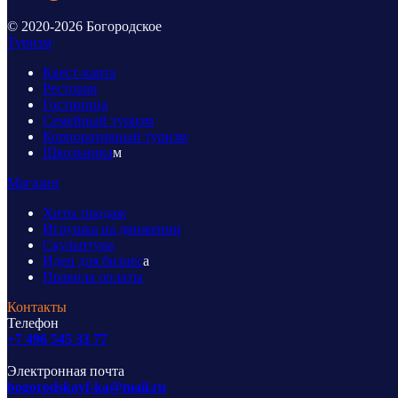
© 2020-2026 Богородское
Туризм
Квест-карта
Ресторан
Гостиница
Семейный туризм
Корпоративный туризм
Школьника
м
Магазин
Хиты продаж
Игрушка на движении
Скульптура
Идеи для бизнес
а
Правила оплаты
Контакты
Телефон
+7 496 545 33 77
Электронная почта
bogorodskayf-ka@mail.ru