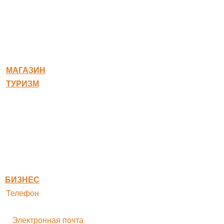
© 2020-2026 Богородское
МАГАЗИН
ТУРИЗМ
Квест-карта
Гостиница
Ресторан
Правовая информация
Правила оплаты
БИЗНЕС
Телефон
+ 7 496 545-33-77
Электронная почта