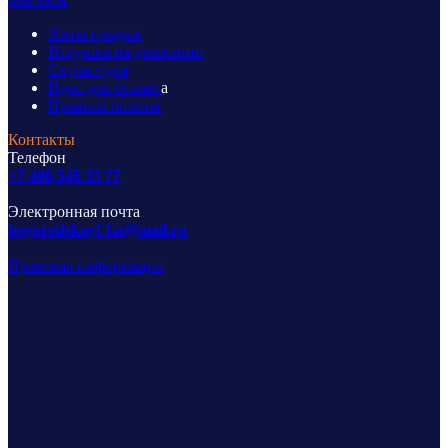
Хиты продаж
Игрушка на движении
Скульптура
Идеи для бизнес
а
Правила оплаты
Контакты
Телефон
+7 496 545 33 77
Электронная почта
bogorodskayf-ka@mail.ru
Правовая информация