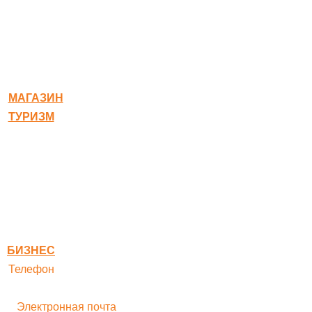
© 2020-2026 Богородское
МАГАЗИН
ТУРИЗМ
Квест-карта
Гостиница
Ресторан
Правовая информация
Правила оплаты
БИЗНЕС
Телефон
+ 7 496 545-33-77
Электронная почта