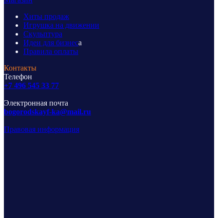
Хиты продаж
Игрушка на движении
Скульптура
Идеи для бизнес
а
Правила оплаты
Контакты
Телефон
+7 496 545 33 77
Электронная почта
bogorodskayf-ka@mail.ru
Правовая информация