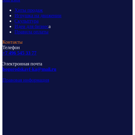
Хиты продаж
Игрушка на движении
Скульптура
Идеи для бизнес
а
Правила оплаты
Контакты
Телефон
+7 496 545 33 77
Электронная почта
bogorodskayf-ka@mail.ru
Правовая информация