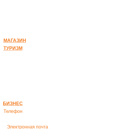
© 2020-2026 Богородское
МАГАЗИН
ТУРИЗМ
Квест-карта
Гостиница
Ресторан
Правовая информация
Правила оплаты
БИЗНЕС
Телефон
+ 7 496 545-33-77
Электронная почта