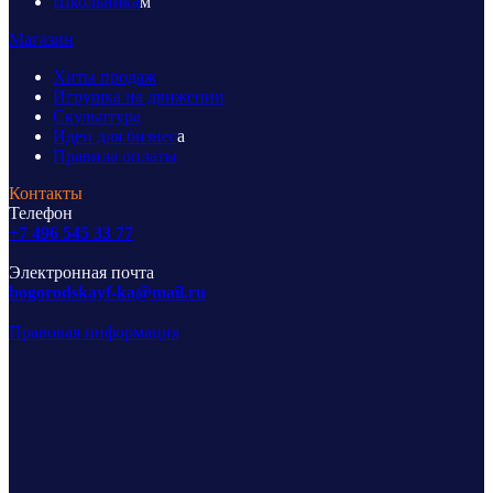
Школьника
м
Магазин
Хиты продаж
Игрушка на движении
Скульптура
Идеи для бизнес
а
Правила оплаты
Контакты
Телефон
+7 496 545 33 77
Электронная почта
bogorodskayf-ka@mail.ru
Правовая информация