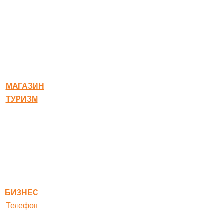
© 2020-2026 Богородское
МАГАЗИН
ТУРИЗМ
Квест-карта
Гостиница
Ресторан
Правовая информация
Правила оплаты
БИЗНЕС
Телефон