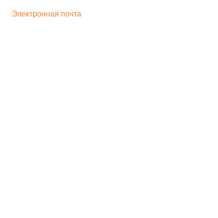
+ 7 496 545-33-77
Электронная почта
bogorodskayf-ka@mail.ru
Семейный туризм
Корпоративный туризм
Школьникам
Хиты продаж
Игрушка на движении
Скульптура
Идеи для бизнеса
Мастер-классы