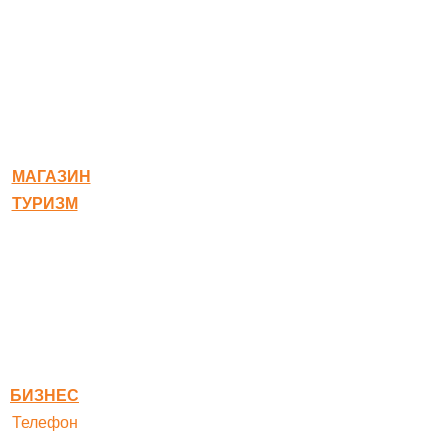
© 2020-2026 Богородское
МАГАЗИН
ТУРИЗМ
Квест-карта
Гостиница
Ресторан
Правовая информация
Правила оплаты
БИЗНЕС
Телефон