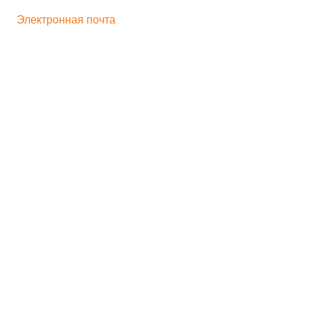
+ 7 496 545-33-77
Электронная почта
bogorodskayf-ka@mail.ru
Семейный туризм
Корпоративный туризм
Школьникам
Хиты продаж
Игрушка на движении
Скульптура
Идеи для бизнеса
Мастер-классы