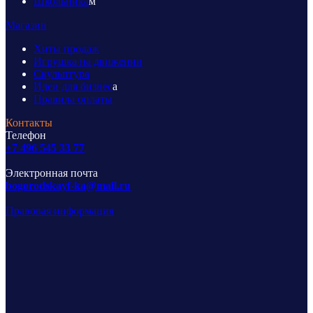
Школьника
м
Магазин
Хиты продаж
Игрушка на движении
Скульптура
Идеи для бизнес
а
Правила оплаты
Контакты
Телефон
+7 496 545 33 77
Электронная почта
bogorodskayf-ka@mail.ru
Правовая информация