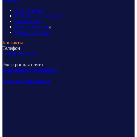
Хиты продаж
Игрушка на движении
Скульптура
Идеи для бизнес
а
Правила оплаты
Контакты
Телефон
+7 496 545 33 77
Электронная почта
bogorodskayf-ka@mail.ru
Правовая информация