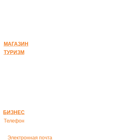
© 2020-2026 Богородское
МАГАЗИН
ТУРИЗМ
Квест-карта
Гостиница
Ресторан
Правовая информация
Правила оплаты
БИЗНЕС
Телефон
+ 7 496 545-33-77
Электронная почта