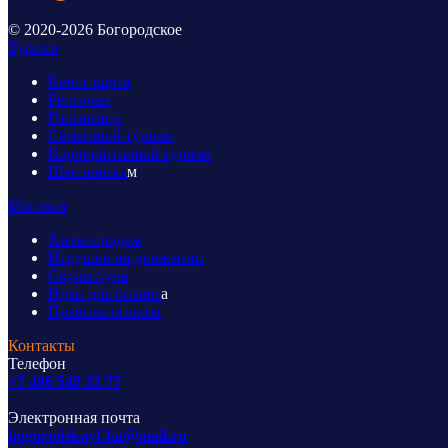
© 2020-2026 Богородское
Туризм
Квест-карта
Ресторан
Гостиница
Семейный туризм
Корпоративный туризм
Школьника
м
Магазин
Хиты продаж
Игрушка на движении
Скульптура
Идеи для бизнес
а
Правила оплаты
Контакты
Телефон
+7 496 545 33 77
Электронная почта
bogorodskayf-ka@mail.ru