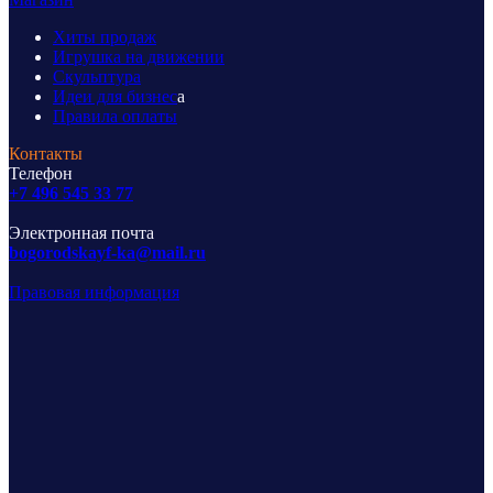
Хиты продаж
Игрушка на движении
Скульптура
Идеи для бизнес
а
Правила оплаты
Контакты
Телефон
+7 496 545 33 77
Электронная почта
bogorodskayf-ka@mail.ru
Правовая информация