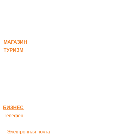
© 2020-2026 Богородское
МАГАЗИН
ТУРИЗМ
Квест-карта
Гостиница
Ресторан
Правовая информация
Правила оплаты
БИЗНЕС
Телефон
+ 7 496 545-33-77
Электронная почта