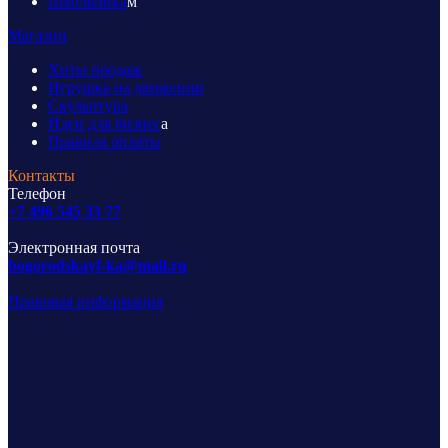
Школьника
м
Магазин
Хиты продаж
Игрушка на движении
Скульптура
Идеи для бизнес
а
Правила оплаты
Контакты
Телефон
+7 496 545 33 77
Электронная почта
bogorodskayf-ka@mail.ru
Правовая информация