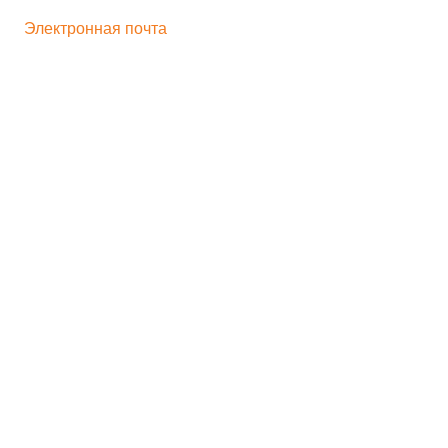
+ 7 496 545-33-77
Электронная почта
bogorodskayf-ka@mail.ru
Семейный туризм
Корпоративный туризм
Школьникам
Хиты продаж
Игрушка на движении
Скульптура
Идеи для бизнеса
Мастер-классы