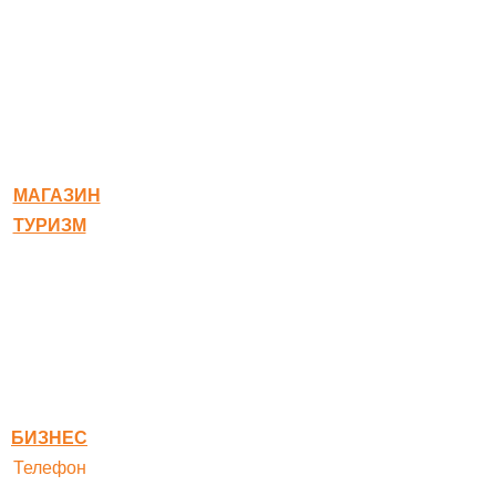
© 2020-2026 Богородское
МАГАЗИН
ТУРИЗМ
Квест-карта
Гостиница
Ресторан
Правовая информация
Правила оплаты
БИЗНЕС
Телефон