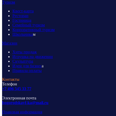
Туризм
Квест-карта
Ресторан
Гостиница
Семейный туризм
Корпоративный туризм
Школьника
м
Магазин
Хиты продаж
Игрушка на движении
Скульптура
Идеи для бизнес
а
Правила оплаты
Контакты
Телефон
+7 496 545 33 77
Электронная почта
bogorodskayf-ka@mail.ru
Правовая информация