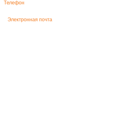
Телефон
+ 7 496 545-33-77
Электронная почта
bogorodskayf-ka@mail.ru
Семейный туризм
Корпоративный туризм
Школьникам
Хиты продаж
Игрушка на движении
Скульптура
Идеи для бизнеса
Мастер-классы