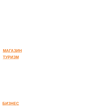
© 2020-2026 Богородское
МАГАЗИН
ТУРИЗМ
Квест-карта
Гостиница
Ресторан
Правовая информация
Правила оплаты
БИЗНЕС