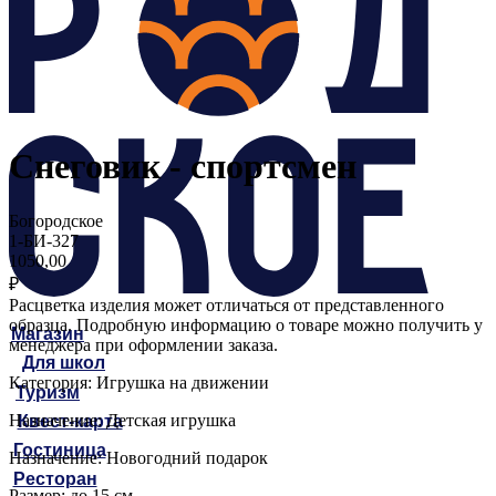
Снеговик - спортсмен
Богородское
1-БИ-327
1050,00
₽
Расцветка изделия может отличаться от представленного
образца. Подробную информацию о товаре можно получить у
Магазин
менеджера при оформлении заказа.
Для школ
Категория: Игрушка на движении
Туризм
Назначение: Детская игрушка
Квест-карта
Гостиница
Назначение: Новогодний подарок
Ресторан
Размер: до 15 см