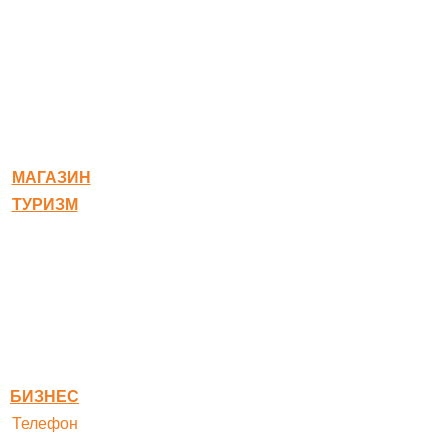
© 2020-2026 Богородское
МАГАЗИН
ТУРИЗМ
Квест-карта
Гостиница
Ресторан
Правовая информация
Правила оплаты
БИЗНЕС
Телефон