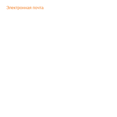
+ 7 496 545-33-77
Электронная почта
bogorodskayf-ka@mail.ru
Семейный туризм
Корпоративный туризм
Школьникам
Хиты продаж
Игрушка на движении
Скульптура
Идеи для бизнеса
Мастер-классы