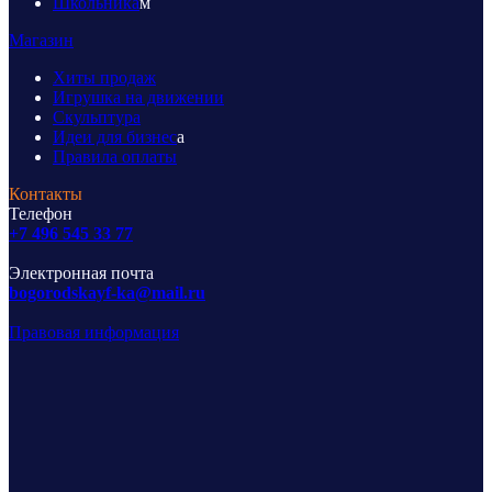
Школьника
м
Магазин
Хиты продаж
Игрушка на движении
Скульптура
Идеи для бизнес
а
Правила оплаты
Контакты
Телефон
+7 496 545 33 77
Электронная почта
bogorodskayf-ka@mail.ru
Правовая информация