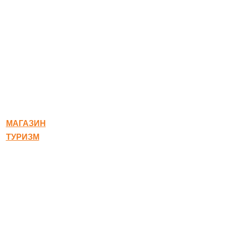
© 2020-2026 Богородское
МАГАЗИН
ТУРИЗМ
Квест-карта
Гостиница
Ресторан
Правовая информация
Правила оплаты