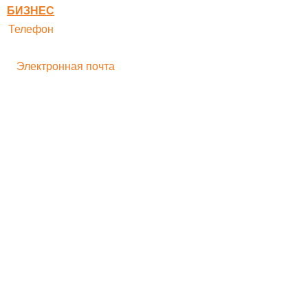
БИЗНЕС
Телефон
+ 7 496 545-33-77
Электронная почта
bogorodskayf-ka@mail.ru
Семейный туризм
Корпоративный туризм
Школьникам
Хиты продаж
Игрушка на движении
Скульптура
Идеи для бизнеса
Мастер-классы