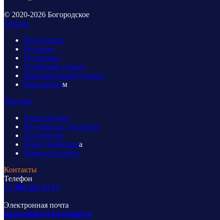
© 2020-2026 Богородское
Туризм
Квест-карта
Ресторан
Гостиница
Семейный туризм
Корпоративный туризм
Школьника
м
Магазин
Хиты продаж
Игрушка на движении
Скульптура
Идеи для бизнес
а
Правила оплаты
Контакты
Телефон
+7 496 545 33 77
Электронная почта
bogorodskayf-ka@mail.ru