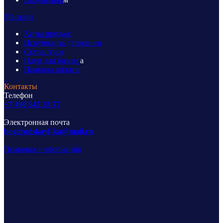
Магазин
Хиты продаж
Игрушка на движении
Скульптура
Идеи для бизнес
а
Правила оплаты
Контакты
Телефон
+7 496 545 33 77
Электронная почта
bogorodskayf-ka@mail.ru
Правовая информация