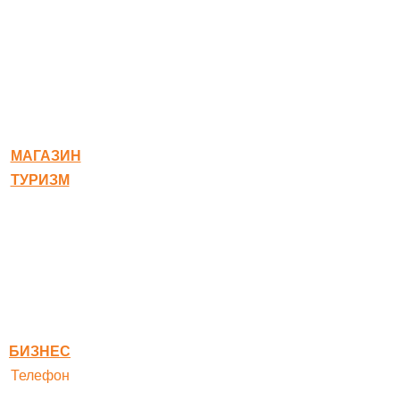
© 2020-2026 Богородское
МАГАЗИН
ТУРИЗМ
Квест-карта
Гостиница
Ресторан
Правовая информация
Правила оплаты
БИЗНЕС
Телефон
+ 7 496 545-33-77