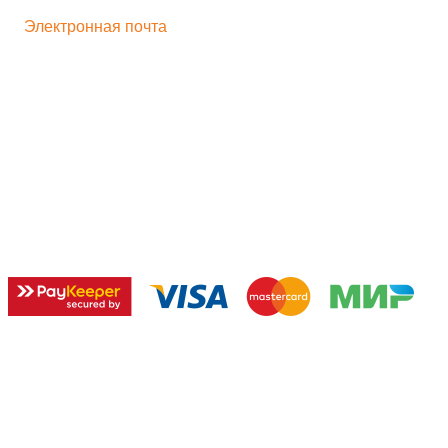
Электронная почта
bogorodskayf-ka@mail.ru
Семейный туризм
Корпоративный туризм
Школьникам
Хиты продаж
Игрушка на движении
Скульптура
Идеи для бизнеса
Мастер-классы