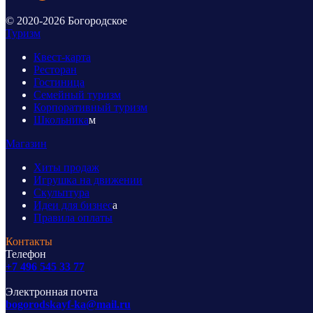
© 2020-2026 Богородское
Туризм
Квест-карта
Ресторан
Гостиница
Семейный туризм
Корпоративный туризм
Школьника
м
Магазин
Хиты продаж
Игрушка на движении
Скульптура
Идеи для бизнес
а
Правила оплаты
Контакты
Телефон
+7 496 545 33 77
Электронная почта
bogorodskayf-ka@mail.ru