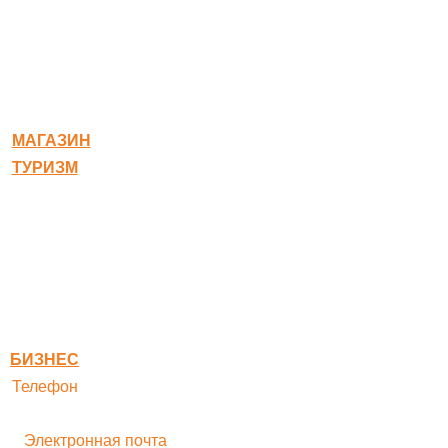
© 2020-2026 Богородское
МАГАЗИН
ТУРИЗМ
Квест-карта
Гостиница
Ресторан
Правовая информация
Правила оплаты
БИЗНЕС
Телефон
+ 7 496 545-33-77
Электронная почта