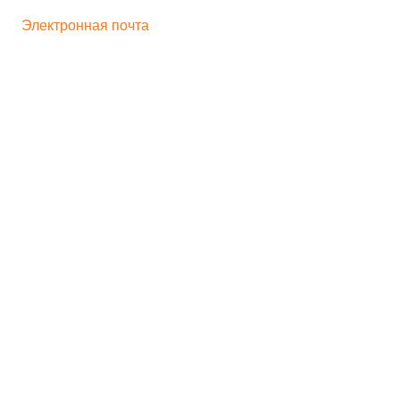
+ 7 496 545-33-77
Электронная почта
bogorodskayf-ka@mail.ru
Семейный туризм
Корпоративный туризм
Школьникам
Хиты продаж
Игрушка на движении
Скульптура
Идеи для бизнеса
Мастер-классы