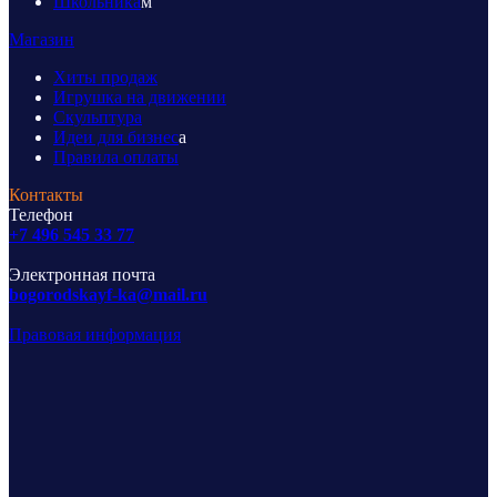
Школьника
м
Магазин
Хиты продаж
Игрушка на движении
Скульптура
Идеи для бизнес
а
Правила оплаты
Контакты
Телефон
+7 496 545 33 77
Электронная почта
bogorodskayf-ka@mail.ru
Правовая информация