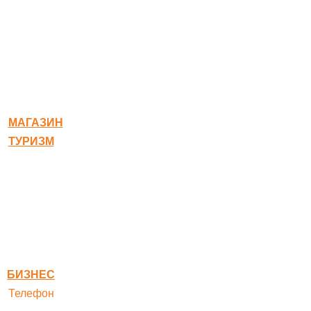
© 2020-2026 Богородское
МАГАЗИН
ТУРИЗМ
Квест-карта
Гостиница
Ресторан
Правовая информация
Правила оплаты
БИЗНЕС
Телефон