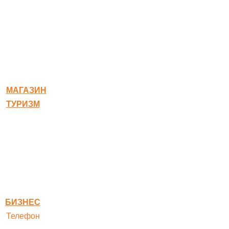
© 2020-2026 Богородское
МАГАЗИН
ТУРИЗМ
Квест-карта
Гостиница
Ресторан
Правовая информация
Правила оплаты
БИЗНЕС
Телефон