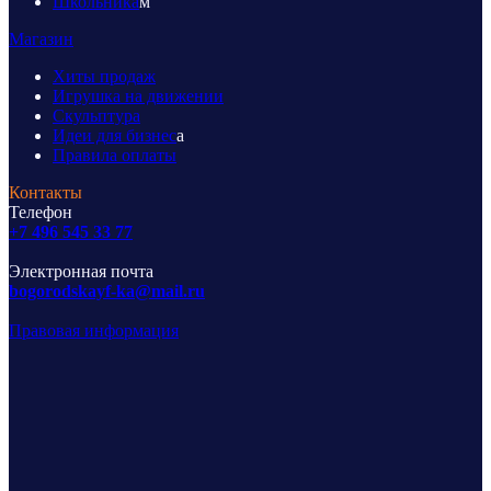
Школьника
м
Магазин
Хиты продаж
Игрушка на движении
Скульптура
Идеи для бизнес
а
Правила оплаты
Контакты
Телефон
+7 496 545 33 77
Электронная почта
bogorodskayf-ka@mail.ru
Правовая информация