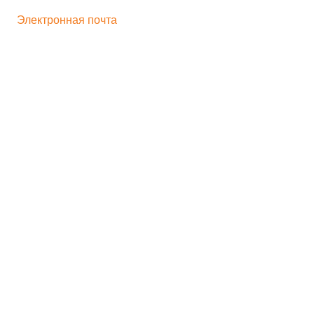
+ 7 496 545-33-77
Электронная почта
bogorodskayf-ka@mail.ru
Семейный туризм
Корпоративный туризм
Школьникам
Хиты продаж
Игрушка на движении
Скульптура
Идеи для бизнеса
Мастер-классы