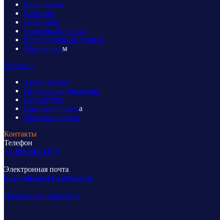
Квест-карта
Ресторан
Гостиница
Семейный туризм
Корпоративный туризм
Школьника
м
Магазин
Хиты продаж
Игрушка на движении
Скульптура
Идеи для бизнес
а
Правила оплаты
Контакты
Телефон
+7 496 545 33 77
Электронная почта
bogorodskayf-ka@mail.ru
Правовая информация