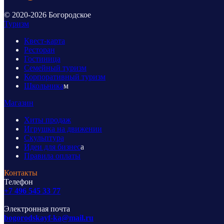
© 2020-2026 Богородское
Туризм
Квест-карта
Ресторан
Гостиница
Семейный туризм
Корпоративный туризм
Школьника
м
Магазин
Хиты продаж
Игрушка на движении
Скульптура
Идеи для бизнес
а
Правила оплаты
Контакты
Телефон
+7 496 545 33 77
Электронная почта
bogorodskayf-ka@mail.ru