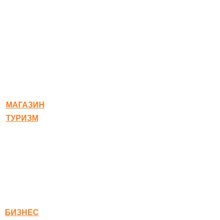
© 2020-2026 Богородское
МАГАЗИН
ТУРИЗМ
Квест-карта
Гостиница
Ресторан
Правовая информация
Правила оплаты
БИЗНЕС