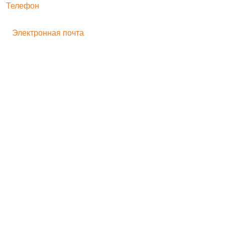
Телефон
+ 7 496 545-33-77
Электронная почта
bogorodskayf-ka@mail.ru
Семейный туризм
Корпоративный туризм
Школьникам
Хиты продаж
Игрушка на движении
Скульптура
Идеи для бизнеса
Мастер-классы